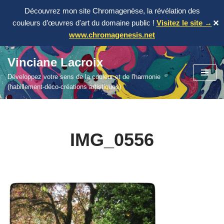
Découvrez mon site Chromagenèse, la révélation des
couleurs d’œuvres d'art du domaine public !
Visitez le site →
✕
www.chromagenesis.net
Vinciane Lacroix
Aller
Développez votre sens de la couleur et de l'harmonie
au
(habillement-déco-créations artistiques)
contenu
IMG_0556