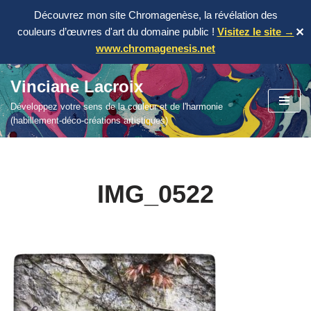
Découvrez mon site Chromagenèse, la révélation des
couleurs d’œuvres d'art du domaine public !
Visitez le site →
✕
www.chromagenesis.net
Vinciane Lacroix
Aller
Développez votre sens de la couleur et de l'harmonie
au
(habillement-déco-créations artistiques)
contenu
IMG_0522