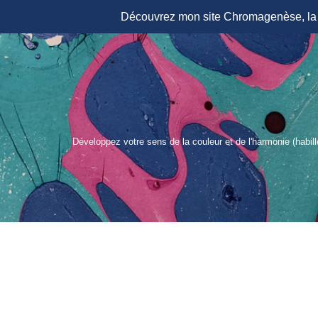
Découvrez mon site Chromagenèse, la r
Aller
au
contenu
Développez votre sens de la couleur et de l'harmonie (habil