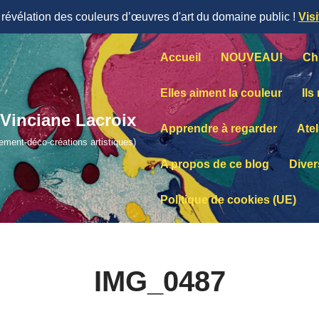
évélation des couleurs d’œuvres d'art du domaine public !
Vis
Accueil
NOUVEAU!
Ch
Elles aiment la couleur
Ils
Vinciane Lacroix
Apprendre à regarder
Atel
lement-déco-créations artistiques)
A propos de ce blog
Diver
Politique de cookies (UE)
IMG_0487