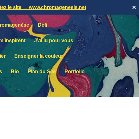
itez le site → www.chromagenesis.net
✕
romagenèse
Défi
 m’inspirent
J’ai lu pour vous
ier
Enseigner la couleur
s
Bio
Plan du Site
Portfolio