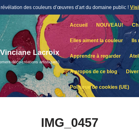
évélation des couleurs d’œuvres d'art du domaine public !
Vis
Accueil
NOUVEAU!
Ch
Elles aiment la couleur
Ils
Vinciane Lacroix
Apprendre à regarder
Atel
lement-déco-créations artistiques)
A propos de ce blog
Diver
Politique de cookies (UE)
IMG_0457