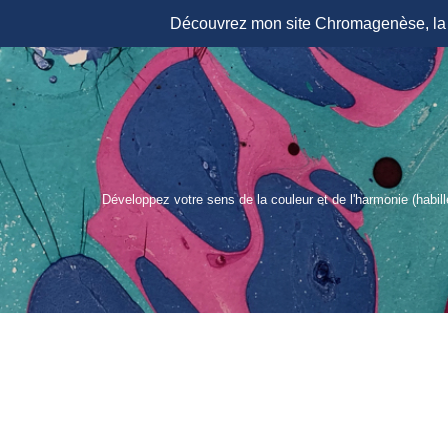
Découvrez mon site Chromagenèse, la r
Aller
au
contenu
Développez votre sens de la couleur et de l'harmonie (habil