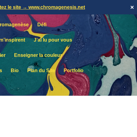
itez le site → www.chromagenesis.net
✕
romagenèse
Défi
 m’inspirent
J’ai lu pour vous
ier
Enseigner la couleur
s
Bio
Plan du Site
Portfolio