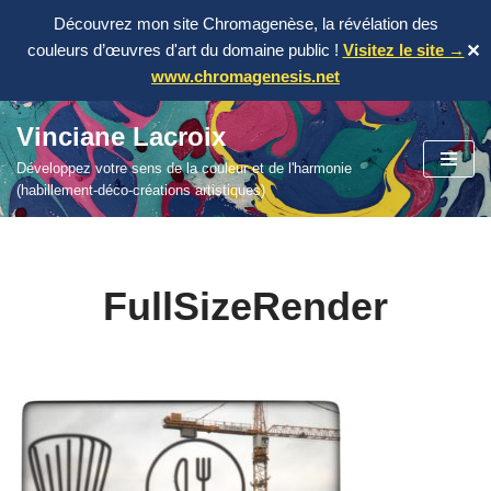
Découvrez mon site Chromagenèse, la révélation des
couleurs d’œuvres d'art du domaine public !
Visitez le site →
✕
www.chromagenesis.net
Vinciane Lacroix
Aller
Développez votre sens de la couleur et de l'harmonie
au
(habillement-déco-créations artistiques)
contenu
FullSizeRender