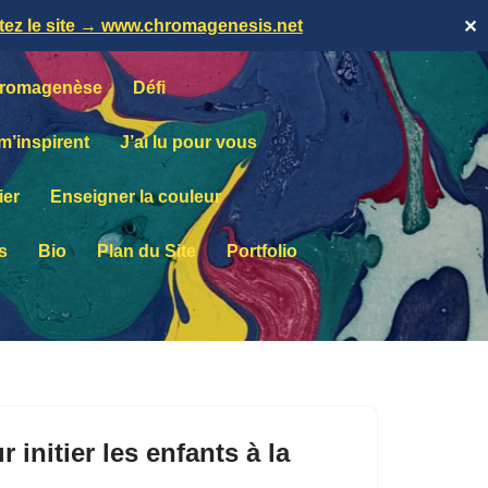
itez le site → www.chromagenesis.net
✕
romagenèse
Défi
 m’inspirent
J’ai lu pour vous
ier
Enseigner la couleur
s
Bio
Plan du Site
Portfolio
 initier les enfants à la