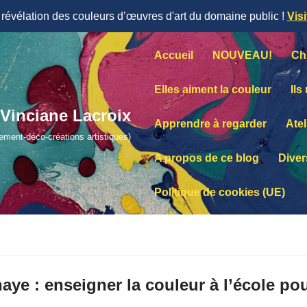
évélation des couleurs d’œuvres d'art du domaine public !
Vis
Accueil
NOUVEAU!
Ch
Elles aiment la couleur
Ils
Vinciane Lacroix
Apprendre à regarder
Atel
lement-déco-créations artistiques)
A propos de ce blog
Diver
Politique de cookies (UE)
aye : enseigner la couleur à l’école pour