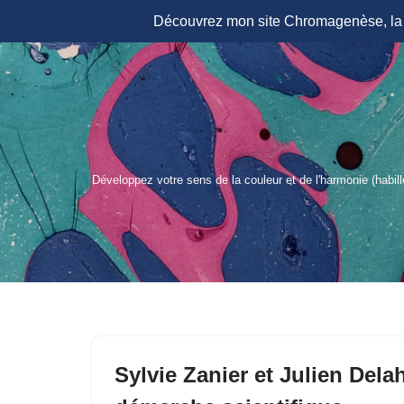
Découvrez mon site Chromagenèse, la r
Aller
au
contenu
Développez votre sens de la couleur et de l'harmonie (habil
Sylvie Zanier et Julien Delah