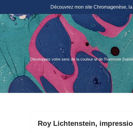
Découvrez mon site Chromagenèse, la r
Aller
au
contenu
Développez votre sens de la couleur et de l'harmonie (habil
Roy Lichtenstein, impressio