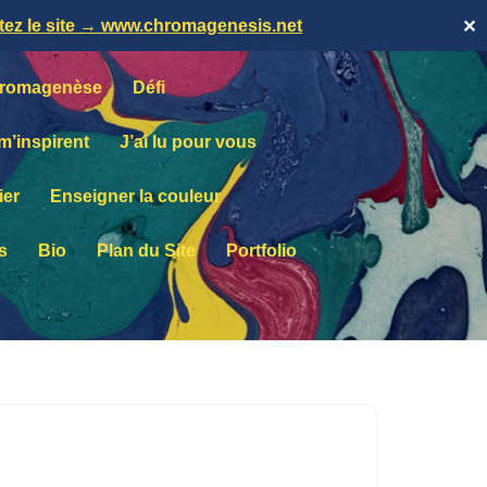
itez le site → www.chromagenesis.net
✕
romagenèse
Défi
 m’inspirent
J’ai lu pour vous
ier
Enseigner la couleur
s
Bio
Plan du Site
Portfolio