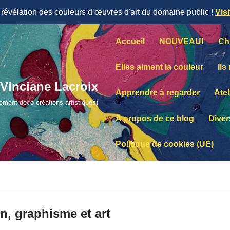
évélation des couleurs d’œuvres d'art du domaine public !
Vis
Accueil
NOUVEAU!
Ch
Elles aiment la couleur
Ils
Vinciane Lacroix
Apprendre à regarder
Atel
lement-déco-créations artistiques)
A propos de ce blog
Diver
Politique de cookies (UE)
n, graphisme et art