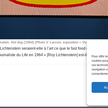
nstein, Hot dog (1964) (Photo V. Lacroix, exposition « Visions Multiple
ichtenstein seraient-elle à l’art ce que le fast food est à la cul
rnaliste du Life en 1964 « [Roy Lichtenstein] est-il le pire artis
Pour offrir 
cookies pour
ces technolo
navigation ou
consentement
Ac