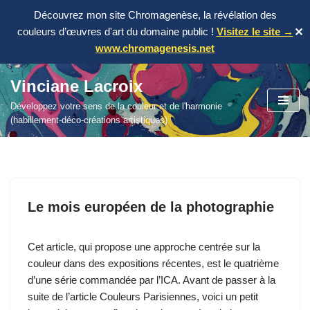
Découvrez mon site Chromagenèse, la révélation des
couleurs d’œuvres d'art du domaine public !
Visitez le site →
✕
www.chromagenesis.net
Vinciane Lacroix
Aller
Développez votre sens de la couleur et de l'harmonie
au
(habillement-déco-créations artistiques)
contenu
Le mois européen de la photographie
Cet article, qui propose une approche centrée sur la
couleur dans des expositions récentes, est le quatrième
d’une série commandée par l’ICA. Avant de passer à la
suite de l’article Couleurs Parisiennes, voici un petit