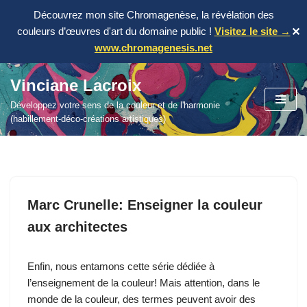
Découvrez mon site Chromagenèse, la révélation des
couleurs d’œuvres d'art du domaine public !
Visitez le site →
✕
www.chromagenesis.net
Vinciane Lacroix
Aller
Développez votre sens de la couleur et de l'harmonie
au
(habillement-déco-créations artistiques)
contenu
Marc Crunelle: Enseigner la couleur
aux architectes
Enfin, nous entamons cette série dédiée à
l’enseignement de la couleur! Mais attention, dans le
monde de la couleur, des termes peuvent avoir des