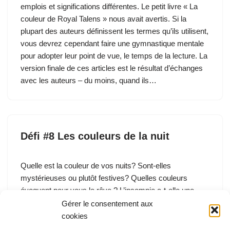
emplois et significations différentes. Le petit livre « La
couleur de Royal Talens » nous avait avertis. Si la
plupart des auteurs définissent les termes qu’ils utilisent,
vous devrez cependant faire une gymnastique mentale
pour adopter leur point de vue, le temps de la lecture. La
version finale de ces articles est le résultat d’échanges
avec les auteurs – du moins, quand ils…
Défi #8 Les couleurs de la nuit
Quelle est la couleur de vos nuits? Sont-elles
mystérieuses ou plutôt festives? Quelles couleurs
évoquent pour vous le rêve ? L’insomnie a-t-elle une
couleur? L’obscurité vous est-elle douce ou effrayante
Gérer le consentement aux
comme quand, enfant, vous aviez besoin d’une porte
cookies
entrouverte pour qu’un filet de lumière vous