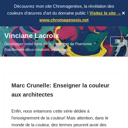
Découvrez mon site Chromagenèse, la révélation des
couleurs d’œuvres d'art du domaine public !
Visitez le site →
✕
www.chromagenesis.net
Vinciane Lacroix
Aller
Développez votre sens de la couleur et de l'harmonie
au
(habillement-déco-créations artistiques)
contenu
Marc Crunelle: Enseigner la couleur
aux architectes
Enfin, nous entamons cette série dédiée à
l’enseignement de la couleur! Mais attention, dans le
monde de la couleur, des termes peuvent avoir des